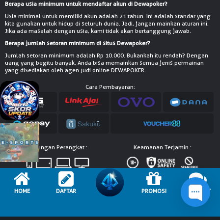
Berapa usia minimum untuk mendaftar akun di Dewapoker?
Usia minimal untuk memiliki akun adalah 21 tahun. Ini adalah standar yang
kita gunakan untuk hidup di seluruh dunia. Jadi, jangan mainkan aturan ini.
Jika ada masalah dengan usia, kami tidak akan bertanggung jawab.
Berapa jumlah setoran minimum di situs Dewapoker?
Jumlah setoran minimum adalah Rp 10.000. Bukankah itu rendah? Dengan
uang yang begitu banyak, Anda bisa memainkan semua jenis permainan
yang disediakan oleh agen judi online DEWAPOKER.
Cara Pembayaran:
Dukungan Perangkat :
Keamanan Terjamin :
© Copyright 2026 dewapkr.net - All right reserved | 18+
HOME
DAFTAR
PROMOSI
LIVE CHAT