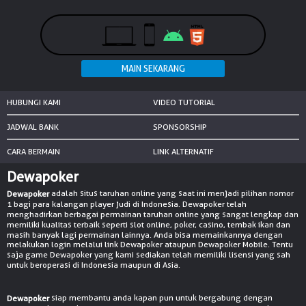
NEW
TANGKAS
RTP
DEPOSIT
HUBUNGI KAMI
VIDEO TUTORIAL
WITHDRAW
JADWAL BANK
SPONSORSHIP
PROMOSI
CARA BERMAIN
LINK ALTERNATIF
DOWNLOAD APLIKASI
Dewapoker
adalah situs taruhan online yang saat ini menjadi pilihan nomor
Dewapoker
REFERRAL
1 bagi para kalangan player judi di Indonesia. Dewapoker telah
menghadirkan berbagai permainan taruhan online yang sangat lengkap dan
memiliki kualitas terbaik seperti slot online, poker, casino, tembak ikan dan
JACKPOT
masih banyak lagi permainan lainnya. Anda bisa memainkannya dengan
melakukan login melalui link Dewapoker ataupun Dewapoker Mobile. Tentu
saja game Dewapoker yang kami sediakan telah memiliki lisensi yang sah
VIP MEMBER
untuk beroperasi di Indonesia maupun di Asia.
HUBUNGI KAMI
siap membantu anda kapan pun untuk bergabung dengan
Dewapoker